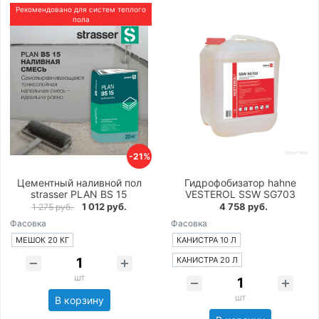
Рекомендовано для систем теплого
пола
-21%
Цементный наливной пол
Гидрофобизатор hahne
strasser PLAN BS 15
VESTEROL SSW SG703
1 012 руб.
4 758 руб.
1 275 руб.
Фасовка
Фасовка
МЕШОК 20 КГ
КАНИСТРА 10 Л
КАНИСТРА 20 Л
шт
шт
В корзину