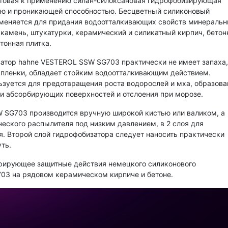
отовая к применению силан-силоксановая гидрофобизирующая
ью и проникающей способностью. Бесцветный силиконовый
меняется для придания водоотталкивающих свойств минераль
, камень, штукатурки, керамический и силикатный кирпич, бетон
тонная плитка.
атор hahne VESTEROL SSW SG703 практически не имеет запаха,
й пленки, обладает стойким водоотталкивающим действием.
зуется для предотвращения роста водорослей и мха, образова
и абсорбирующих поверхностей и отслоения при морозе.
 SG703 производится вручную широкой кистью или валиком, а
ского распылителя под низким давлением, в 2 слоя для
. Второй слой гидрофобизатора следует наносить практически
ть.
трирующее защитные действия немецкого силиконового
03 на рядовом керамическом кирпиче и бетоне.