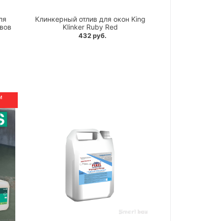
ля
Клинкерный отлив для окон King
вов
Klinker Ruby Red
432 руб.
м