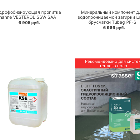
дрофобизирующая пропитка
Минеральный компонент д
hahne VESTEROL SSW SAA
водопроницаемой затирки ш
брусчатки Tubag PF-S
6 905 руб.
6 966 руб.
Рекомендовано для систе
теплого пола