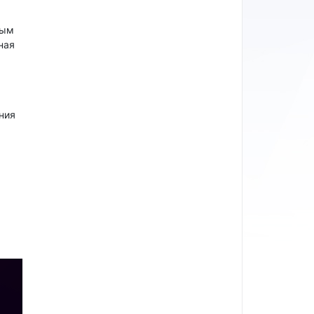
ным
ная
ния