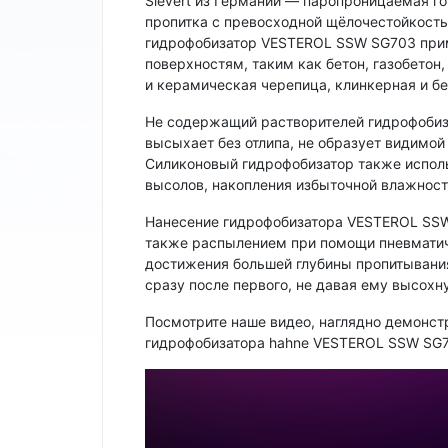
Sievert из Германии — паропроницаемая г
пропитка с превосходной щёлочестойкост
гидрофобизатор VESTEROL SSW SG703 при
поверхностям, таким как бетон, газобетон
и керамическая черепица, клинкерная и бе
Не содержащий растворителей гидрофобиз
высыхает без отлипа, не образует видимо
Силиконовый гидрофобизатор также исполь
высолов, накопления избыточной влажност
Нанесение гидрофобизатора VESTEROL SSW
также распылением при помощи пневматиче
достижения большей глубины пропитывания
сразу после первого, не давая ему высохну
Посмотрите наше видео, наглядно демонс
гидрофобизатора hahne VESTEROL SSW SG7