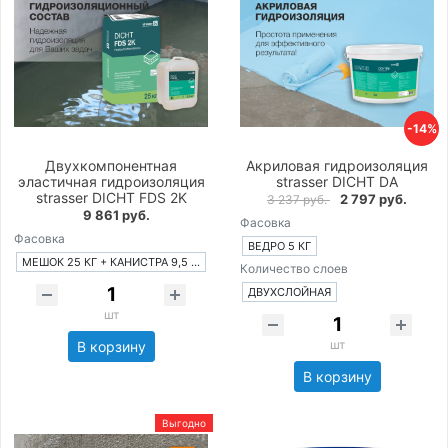
-14%
Двухкомпонентная
Акриловая гидроизоляция
эластичная гидроизоляция
strasser DICHT DA
strasser DICHT FDS 2K
2 797 руб.
3 237 руб.
9 861 руб.
Фасовка
Фасовка
ВЕДРО 5 КГ
МЕШОК 25 КГ + КАНИСТРА 9,5 КГ
Количество слоев
ДВУХСЛОЙНАЯ
шт
шт
В корзину
В корзину
Выгодно