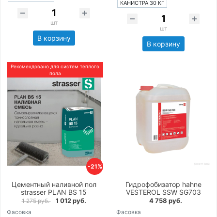
КАНИСТРА 30 КГ
шт
шт
В корзину
В корзину
Рекомендовано для систем теплого
пола
-21%
Цементный наливной пол
Гидрофобизатор hahne
strasser PLAN BS 15
VESTEROL SSW SG703
1 012 руб.
4 758 руб.
1 275 руб.
Фасовка
Фасовка