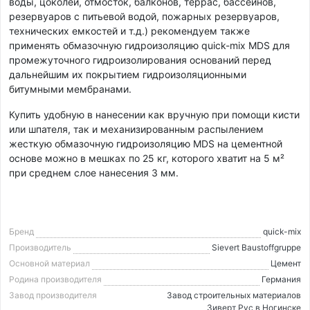
воды, цоколей, отмосток, балконов, террас, бассейнов,
резервуаров с питьевой водой, пожарных резервуаров,
технических емкостей и т.д.) рекомендуем также
применять обмазочную гидроизоляцию quick-mix MDS для
промежуточного гидроизолирования оснований перед
дальнейшим их покрытием гидроизоляционными
битумными мембранами.
Купить удобную в нанесении как вручную при помощи кисти
или шпателя, так и механизированным распылением
жесткую обмазочную гидроизоляцию MDS на цементной
основе можно в мешках по 25 кг, которого хватит на 5 м²
при среднем слое нанесения 3 мм.
Бренд
quick-mix
Производитель
Sievert Baustoffgruppe
Основной материал
Цемент
Родина производителя
Германия
Завод производителя
Завод строительных материалов
Зиверт Рус в Ногинске