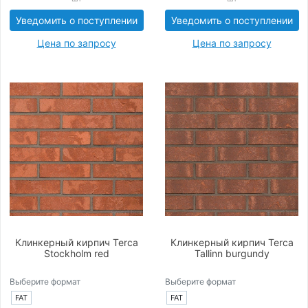
Уведомить о поступлении
Уведомить о поступлении
Цена по запросу
Цена по запросу
Клинкерный кирпич Terca
Клинкерный кирпич Terca
Stockholm red
Tallinn burgundy
Выберите формат
Выберите формат
FAT
FAT