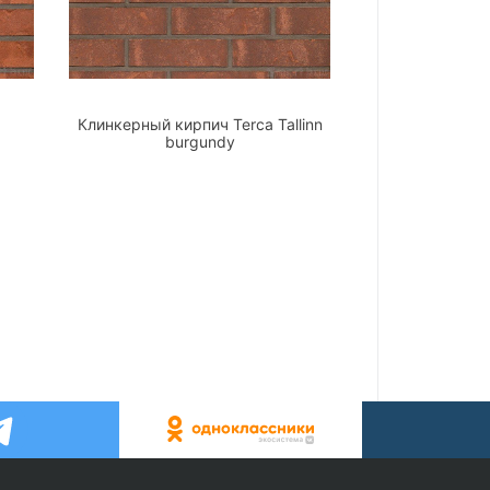
a
Клинкерный кирпич Terca Tallinn
burgundy