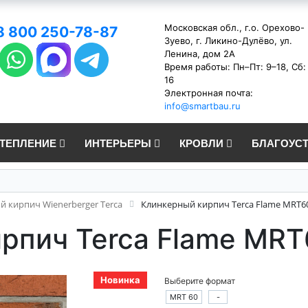
Московская обл., г.о. Орехово-
8 800 250-78-87
Зуево, г. Ликино-Дулёво, ул.
Ленина, дом 2А
Время работы: Пн–Пт: 9–18, Сб:
16
Электронная почта:
info@smartbau.ru
УТЕПЛЕНИЕ
ИНТЕРЬЕРЫ
КРОВЛИ
БЛАГОУС
 кирпич Wienerberger Terca
Клинкерный кирпич Terca Flame MRT6
рпич Terca Flame MRT
Новинка
Выберите формат
MRT 60
-