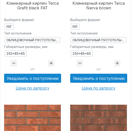
Клинкерный кирпич Terca
Клинкерный кирпич Terca
Grafit black FAT
Narva brown
Выберите формат
Выберите формат
FAT
FAT
Тип исполнения
Тип исполнения
ОБЛИЦОВОЧНЫЙ ПУСТОТЕЛЫЙ КИРПИЧ
ОБЛИЦОВОЧНЫЙ ПУСТОТЕЛЫЙ КИРПИЧ
Габаритные размеры, мм
Габаритные размеры, мм
250×85×65
250×85×65
шт
шт
Уведомить о поступлении
Уведомить о поступлении
Цена по запросу
Цена по запросу