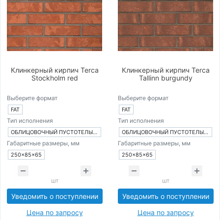
Клинкерный кирпич Terca
Клинкерный кирпич Terca
Stockholm red
Tallinn burgundy
Выберите формат
Выберите формат
FAT
FAT
Тип исполнения
Тип исполнения
ОБЛИЦОВОЧНЫЙ ПУСТОТЕЛЫЙ КИРПИЧ
ОБЛИЦОВОЧНЫЙ ПУСТОТЕЛЫЙ КИРПИЧ
Габаритные размеры, мм
Габаритные размеры, мм
250×85×65
250×85×65
шт
шт
Уведомить о поступлении
Уведомить о поступлении
Цена по запросу
Цена по запросу