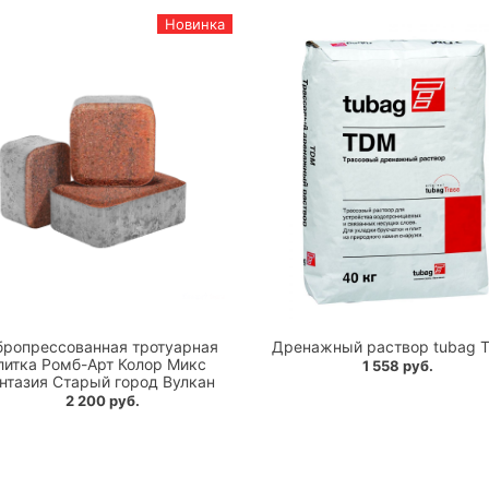
Новинка
бропрессованная тротуарная
Дренажный раствор tubag 
литка Ромб-Арт Колор Микс
1 558 руб.
нтазия Старый город Вулкан
2 200 руб.