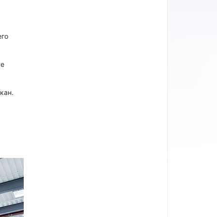
его
ре
кан.