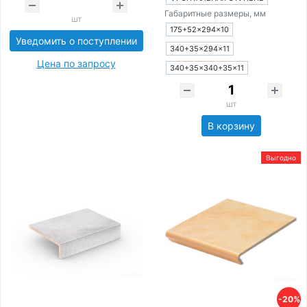
Габаритные размеры, мм
шт
175+52×294×10
Уведомить о поступлении
340+35×294×11
Цена по запросу
340+35×340+35×11
шт
В корзину
Выгодно
-20%