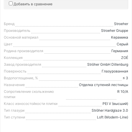
Добавить в сравнение
Бренд
Stroeher
Производитель
Stroeher Gruppe
Основной материал
Керамика
Цвет
Серый
Родина производителя
Германия
Коллекция
ZOÉ
Завод производителя
Ströher GmbH Dillenburg
Поверхность
Глазурованная
Водопоглощение, %
≤ 3
Назначение
Отделка ступеней лестницы
Сопротивление скольжению
R 10/A
плитки
Класс износостойкости плитки
PEI V (высший)
Тип глазури
Ströher Hardglaze 3.0
Тип ступени
Loft (Modern-Line)