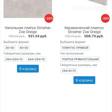
-30%
-30%
Напольная плитка Stroeher
Керамический плинтус
Zoe Greige
Stroeher Zoe Greige
531.34 руб.
508.73 руб.
759.05 руб.
726.75 руб.
Выберите формат
Выберите формат
30×30
45×30
ПЛИНТУС ПРЯМОЙ
Габаритные размеры, мм
Тип исполнения
294×294×10
444×294×10
ПЛИТКА ПРЯМОУГОЛЬНАЯ
Габаритные размеры, мм
В корзину
294×8×73
В корзину