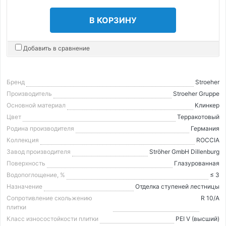
В КОРЗИНУ
Добавить в сравнение
Бренд
Stroeher
Производитель
Stroeher Gruppe
Основной материал
Клинкер
Цвет
Терракотовый
Родина производителя
Германия
Коллекция
ROCCIA
Завод производителя
Ströher GmbH Dillenburg
Поверхность
Глазурованная
Водопоглощение, %
≤ 3
Назначение
Отделка ступеней лестницы
Сопротивление скольжению
R 10/A
плитки
Класс износостойкости плитки
PEI V (высший)