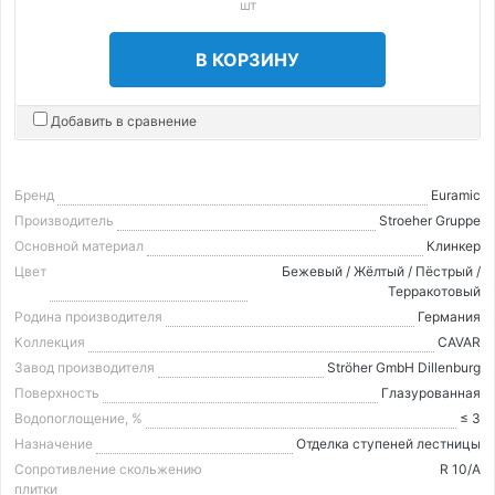
шт
В КОРЗИНУ
Добавить в сравнение
Бренд
Euramic
Производитель
Stroeher Gruppe
Основной материал
Клинкер
Цвет
Бежевый / Жёлтый / Пёстрый /
Терракотовый
Родина производителя
Германия
Коллекция
CAVAR
Завод производителя
Ströher GmbH Dillenburg
Поверхность
Глазурованная
Водопоглощение, %
≤ 3
Назначение
Отделка ступеней лестницы
Сопротивление скольжению
R 10/A
плитки