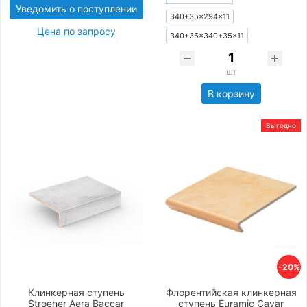
Уведомить о поступлении
340+35×294×11
Цена по запросу
340+35×340+35×11
шт
В корзину
Выгодно
-20%
Клинкерная ступень
Флорентийская клинкерная
Stroeher Aera Baccar
ступень Euramic Cavar