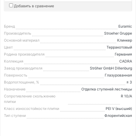
Добавить в сравнение
Бренд
Euramic
Производитель
Stroeher Gruppe
Основной материал
Клинкер
Цвет
Терракотовый
Родина производителя
Германия
Коллекция
CADRA
Завод производителя
Ströher GmbH Dillenburg
Поверхность
Глазурованная
Водопоглощение, %
≤ 3
Назначение
Отделка ступеней лестницы
Сопротивление скольжению
R 10/A
плитки
Класс износостойкости плитки
PEI V (высший)
Тип ступени
Флорентийская