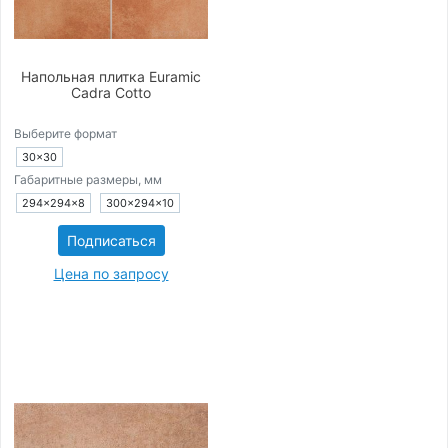
Напольная плитка Euramic
Cadra Cotto
Выберите формат
30×30
Габаритные размеры, мм
294×294×8
300×294×10
Подписаться
Цена по запросу