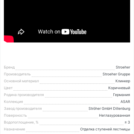
Бренд
Stroeher
Производитель
Stroeher Gruppe
Основной материал
Клинкер
Цвет
Коричневый
Родина производителя
Германия
Коллекция
ASAR
Завод производителя
Ströher GmbH Dillenburg
Поверхность
Неглазурованная
Водопоглощение, %
≤ 3
Назначение
Отделка ступеней лестницы