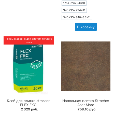
175+52×294×10
340+35×294×11
340+35×340+35×11
В корзину
Рекомендовано для систем теплого
пола
Клей для плитки strasser
Напольная плитка Stroeher
FLEX FKC
Asar Maro
2 329 руб.
758.10 руб.