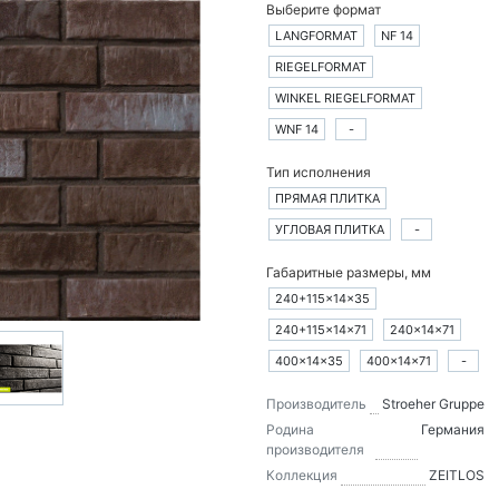
Выберите формат
LANGFORMAT
NF 14
RIEGELFORMAT
WINKEL RIEGELFORMAT
WNF 14
-
Тип исполнения
ПРЯМАЯ ПЛИТКА
УГЛОВАЯ ПЛИТКА
-
Габаритные размеры, мм
240+115×14×35
240+115×14×71
240×14×71
400×14×35
400×14×71
-
Производитель
Stroeher Gruppe
Родина
Германия
производителя
Коллекция
ZEITLOS