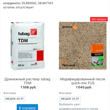
координаты: 55.692920, 38.947743
остаток:
отсутствует
Хит продаж
Дренажный раствор tubag
Модифицированный песок
TDM
quick-mix FUS
1 558 руб.
1 045 руб.
Фасовка
Фасовка
МЕШОК 40 КГ
МЕШОК 25 КГ
Выберите цвет
В корзину
модифицированного песка