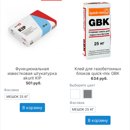
Функциональная
Клей для газобетонных
известковая штукатурка
блоков quick-mix GBK
akurit KIP
634 руб.
501 руб.
Выберите цвет
Фасовка
МЕШОК 25 КГ
Фасовка
В корзину
МЕШОК 25 КГ
В корзину