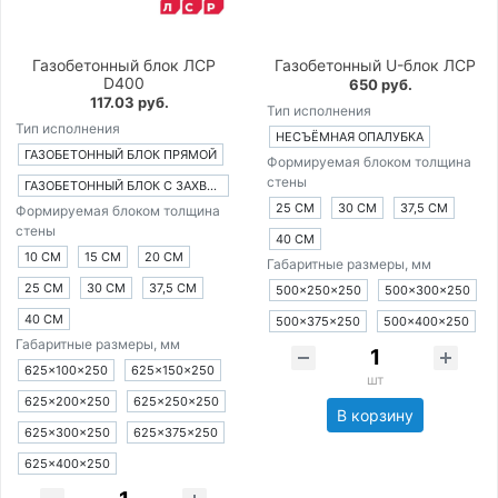
Газобетонный блок ЛСР
Газобетонный U-блок ЛСР
D400
650 руб.
117.03 руб.
Тип исполнения
Тип исполнения
НЕСЪЁМНАЯ ОПАЛУБКА
ГАЗОБЕТОННЫЙ БЛОК ПРЯМОЙ
Формируемая блоком толщина
стены
ГАЗОБЕТОННЫЙ БЛОК С ЗАХВАТАМИ
25 СМ
30 СМ
37,5 СМ
Формируемая блоком толщина
стены
40 СМ
10 СМ
15 СМ
20 СМ
Габаритные размеры, мм
25 СМ
30 СМ
37,5 СМ
500×250×250
500×300×250
40 СМ
500×375×250
500×400×250
Габаритные размеры, мм
625×100×250
625×150×250
шт
625×200×250
625×250×250
В корзину
625×300×250
625×375×250
625×400×250