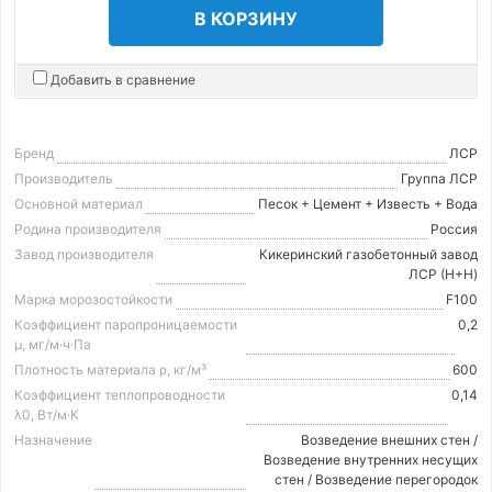
В КОРЗИНУ
Добавить в сравнение
Бренд
ЛСР
Производитель
Группа ЛСР
Основной материал
Песок + Цемент + Известь + Вода
Родина производителя
Россия
Завод производителя
Кикеринский газобетонный завод
ЛСР (H+H)
Марка морозостойкости
F100
Коэффициент паропроницаемости
0,2
μ, мг/м·ч·Па
Плотность материала ρ, кг/м³
600
Коэффициент теплопроводности
0,14
λ0, Вт/м·K
Назначение
Возведение внешних стен /
Возведение внутренних несущих
стен / Возведение перегородок