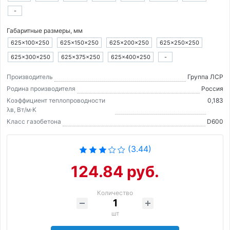
-
Габаритные размеры, мм
625×100×250
625×150×250
625×200×250
625×250×250
625×300×250
625×375×250
625×400×250
-
Производитель
Группа ЛСР
Родина производителя
Россия
Коэффициент теплопроводности
0,183
λв, Вт/м·K
Класс газобетона
D600
(3.44)
124.84 руб.
Количество
шт