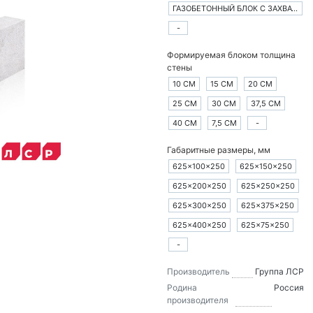
ГАЗОБЕТОННЫЙ БЛОК С ЗАХВАТАМИ
-
Формируемая блоком толщина
стены
10 СМ
15 СМ
20 СМ
25 СМ
30 СМ
37,5 СМ
40 СМ
7,5 СМ
-
Габаритные размеры, мм
625×100×250
625×150×250
625×200×250
625×250×250
625×300×250
625×375×250
625×400×250
625×75×250
-
Производитель
Группа ЛСР
Родина
Россия
производителя