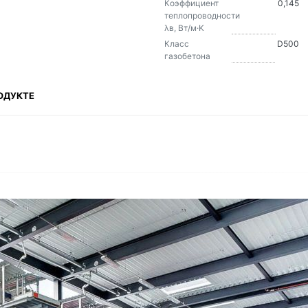
Коэффициент
0,145
теплопроводности
λв, Вт/м·K
Класс
D500
газобетона
ОДУКТЕ