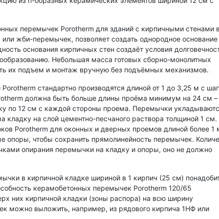
кцию из п-образных керамических элементов шириной 12 см с
нных перемычек Porotherm для зданий с кирпичными стенами 
а или жби-перемычек, позволяет создать однородное основание
ность основания кирпичных стен создаёт условия долговечнос
инообразованию. Небольшая масса готовых сборно-монолитных
ть их подъем и монтаж вручную без подъёмных механизмов.
orotherm стандартно производятся длиной от 1 до 3,25 м с ша
otherm должна быть больше длины проёма минимум на 24 см – 
ку по 12 см с каждой стороны проема. Перемычки укладываютс
а кладку на слой цементно-песчаного раствора толщиной 1 см.
ов Porotherm для оконных и дверных проемов длиной более 1 
е опоры, чтобы сохранить прямолинейность перемычек. Колич
ками опирания перемычки на кладку и опоры, оно не должно
ычки в кирпичной кладке шириной в 1 кирпич (25 см) понадоби
собность керамобетонных перемычек Porotherm 120/65
ерх них кирпичной кладки (зоны распора) на всю ширину
ек можно выложить, например, из рядового кирпича 1НФ или