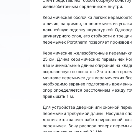
стен представляют собой сборную констру
железобетонным сердечником внутри.
Керамическая оболочка легких керамобето
отличие, например, от перемычек из уголк
дальнейшую отделку штукатуркой. Однород
штукатурного слоя, его стойкости к трещ
перемычек Porotherm позволяет производи
Керамические железобетонные перемычки P
25 см. Длина керамических перемычек Por
две минимальные длины опирания на клад
выровненную по высоте с 2-х сторон проем
монтаже перемычек для керамических блок
необходимо заранее подготовить временны
опор определяется расстоянием между точ
превышать 1 м.
Для устройства дверной или оконной перем
перемычки требуемой длины. Несущая спо
достигается за счет забетонированной пов
перемычек. Зону распора поверх перемыч
керамических камней 2,1 НФ.