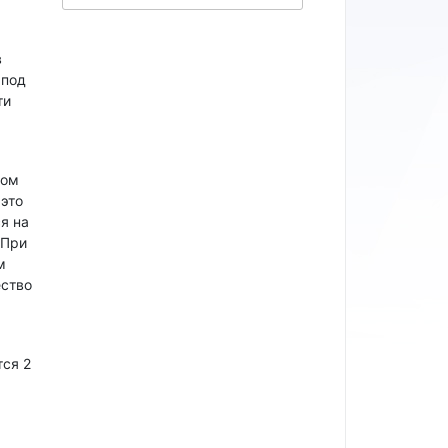
в
 под
ти
гом
это
я на
 При
м
ество
тся 2