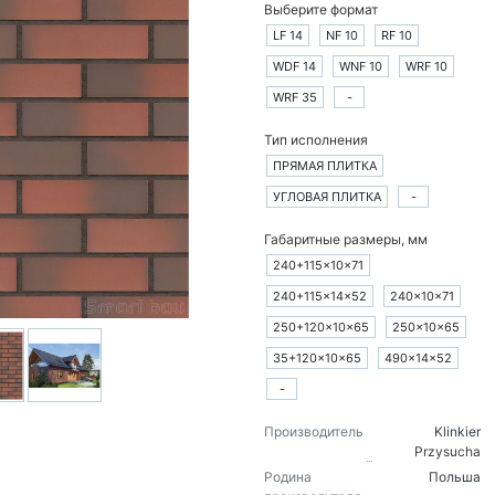
Выберите формат
LF 14
NF 10
RF 10
WDF 14
WNF 10
WRF 10
WRF 35
-
Тип исполнения
ПРЯМАЯ ПЛИТКА
УГЛОВАЯ ПЛИТКА
-
Габаритные размеры, мм
240+115×10×71
240+115×14×52
240×10×71
250+120×10×65
250×10×65
35+120×10×65
490×14×52
-
Производитель
Klinkier
Przysucha
Родина
Польша