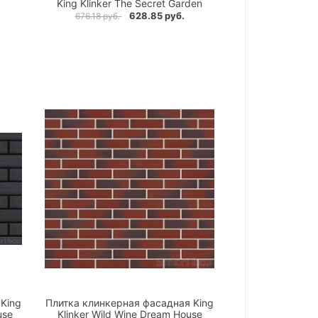
King Klinker The Secret Garden
628.85 руб.
676.18 руб.
King
Плитка клинкерная фасадная King
use
Klinker Wild Wine Dream House