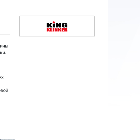
лины
ки.
ух
овой