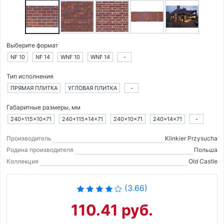
Выберите формат
NF 10
NF 14
WNF 10
WNF 14
-
Тип исполнения
ПРЯМАЯ ПЛИТКА
УГЛОВАЯ ПЛИТКА
-
Габаритные размеры, мм
240+115×10×71
240+115×14×71
240×10×71
240×14×71
-
Производитель
Klinkier Przysucha
Родина производителя
Польша
Коллекция
Old Castle
(3.66)
110.41 руб.