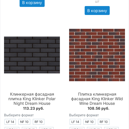
шт
В корзину
В корзину
Клинкерная фасадная
Плитка клинкерная
плитка King Klinker Polar
фасадная King Klinker Wild
Night Dream House
Wine Dream House
113.23 руб.
108.56 руб.
Выберите формат
Выберите формат
LF 14
NF 10
RF 10
LF 14
NF 10
RF 10