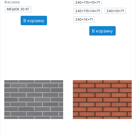
Фасовка
240+115×10×71
МЕШОК 30 КГ
240+115×14×71
240×10×71
240×14×71
В корзину
В корзину