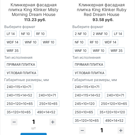
Клинкерная фасадная
Клинкерная фасадная
плитка King Klinker Misty
плитка King Klinker Ruby
Morning Dream House
Red Dream House
113.23 руб.
93.58 руб.
Выберите формат
Выберите формат
LF 14
NF 10
RF 10
2 NF 10
2 WNF 10
LF 14
WDF 14
WNF 10
WRF 10
NF 10
RF 10
WDF 14
WRF 35
WNF 10
WRF 10
WRF 35
Тип исполнения
Тип исполнения
ПРЯМАЯ ПЛИТКА
ПРЯМАЯ ПЛИТКА
УГЛОВАЯ ПЛИТКА
УГЛОВАЯ ПЛИТКА
Габаритные размеры, мм
Габаритные размеры, мм
240+115×10×71
240+115×10×71
240+115×14×52
240×10×71
240+115×14×52
240×10×71
250+120×10×65
250×10×65
245×10×120
250+120×10×65
35+120×10×65
490×14×52
250×10×65
35+120×10×120
35+120×10×65
490×14×52
шт