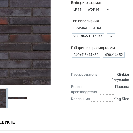
Выберите формат
LF 14
WDF 14
-
Тип исполнения
ПРЯМАЯ ПЛИТКА
УГЛОВАЯ ПЛИТКА
-
Габаритные размеры, мм
240+115×14×52
490×14×52
-
Производитель
Klinkier
Przysucha
Родина
Польша
производителя
Коллекция
King Size
ОДУКТЕ