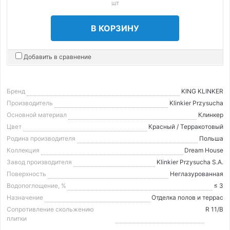
шт
В КОРЗИНУ
Добавить в сравнение
Бренд
KING KLINKER
Производитель
Klinkier Przysucha
Основной материал
Клинкер
Цвет
Красный / Терракотовый
Родина производителя
Польша
Коллекция
Dream House
Завод производителя
Klinkier Przysucha S.A.
Поверхность
Неглазурованная
Водопоглощение, %
≤ 3
Назначение
Отделка полов и террас
Сопротивление скольжению
R 11/B
плитки