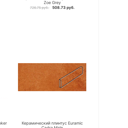
Zoe Grey
508.73 руб.
726.75 руб.
nker
Керамический плинтус Euramic
Cadra Male