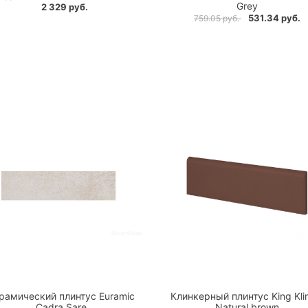
Grey
2 329 руб.
531.34 руб.
759.05 руб.
рамический плинтус Euramic
Клинкерный плинтус King Kli
Cadra Sare
Natural brown