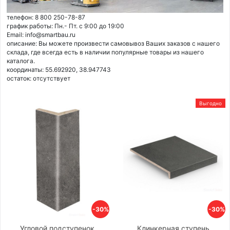
телефон: 8 800 250-78-87
график работы: Пн.- Пт. с 9:00 до 19:00
Email: info@smartbau.ru
описание: Вы можете произвести самовывоз Ваших заказов с нашего
склада, где всегда есть в наличии популярные товары из нашего
каталога.
координаты: 55.692920, 38.947743
остаток:
отсутствует
Выгодно
-30%
-30%
Угловой подступенок
Клинкерная ступень