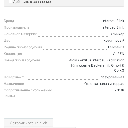
Добавить в сравнение
Бренд
Interbau Blink
Производитель
Interbau Blink
Основной материал
Клинкер
Цвет
Коричневый
Родина производителя
Германия
Коллекция
ALPEN
Завод производителя
Alois Korzilius Interbau Fabrikation
für moderne Baukeramik GmbH &
Co.KG
Поверхность
Глазурованная
Назначение
Отделка полов и террас
Сопротивление скольжению
R 11/B
плитки
Оставить отзыв в VK