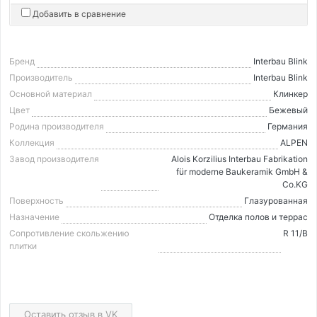
Добавить в сравнение
Бренд
Interbau Blink
Производитель
Interbau Blink
Основной материал
Клинкер
Цвет
Бежевый
Родина производителя
Германия
Коллекция
ALPEN
Завод производителя
Alois Korzilius Interbau Fabrikation
für moderne Baukeramik GmbH &
Co.KG
Поверхность
Глазурованная
Назначение
Отделка полов и террас
Сопротивление скольжению
R 11/B
плитки
Оставить отзыв в VK