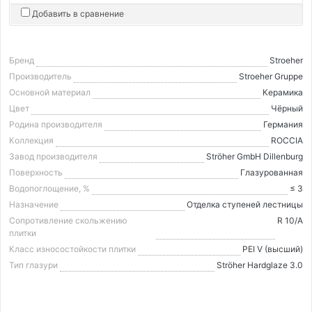
Добавить в сравнение
Бренд
Stroeher
Производитель
Stroeher Gruppe
Основной материал
Керамика
Цвет
Чёрный
Родина производителя
Германия
Коллекция
ROCCIA
Завод производителя
Ströher GmbH Dillenburg
Поверхность
Глазурованная
Водопоглощение, %
≤ 3
Назначение
Отделка ступеней лестницы
Сопротивление скольжению
R 10/A
плитки
Класс износостойкости плитки
PEI V (высший)
Тип глазури
Ströher Hardglaze 3.0