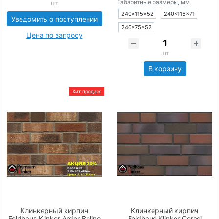
Габаритные размеры, мм
шт
240×115×52
240×115×71
Уведомить о поступлении
240×75×52
Цена по запросу
шт
В корзину
Хит продаж
Клинкерный кирпич
Клинкерный кирпич
Feldhaus Klinker Ardor Belino
Feldhaus Klinker Cerasi