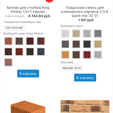
Колпак для столбов King
Кладочная смесь для
Klinker 1,5×1 кирпич
клинкерного кирпича V.O.R.
quick-mix VZ 01
8 744.84 руб.
9 403.05 руб.
1 501 руб.
Габаритные размеры, мм
Выберите цвет
310×445×90
Выберите цвет King Klinker
Фасовка
МЕШОК 30 КГ
В корзину
В корзину