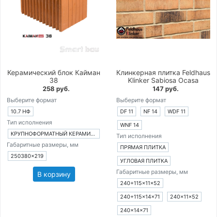
Керамический блок Кайман
Клинкерная плитка Feldhaus
38
Klinker Sabiosa Ocasa
258 руб.
147 руб.
Выберите формат
Выберите формат
10.7 НФ
DF 11
NF 14
WDF 11
Тип исполнения
WNF 14
КРУПНОФОРМАТНЫЙ КЕРАМИЧЕСКИЙ БЛОК
Тип исполнения
Габаритные размеры, мм
ПРЯМАЯ ПЛИТКА
250380×219
УГЛОВАЯ ПЛИТКА
Габаритные размеры, мм
В корзину
240+115×11×52
240+115×14×71
240×11×52
240×14×71