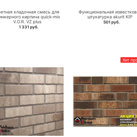
етная кладочная смесь для
Функциональная известков
инкерного кирпича quick-mix
штукатурка akurit KIP
V.O.R. VZ plus
501 руб.
1 331 руб.
Хит пр