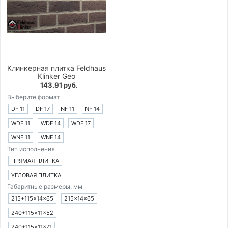
Клинкерная плитка Feldhaus
Klinker Geo
143.91 руб.
Выберите формат
DF 11
DF 17
NF 11
NF 14
WDF 11
WDF 14
WDF 17
WNF 11
WNF 14
Тип исполнения
ПРЯМАЯ ПЛИТКА
УГЛОВАЯ ПЛИТКА
Габаритные размеры, мм
215+115×14×65
215×14×65
240+115×11×52
240+115×11×71