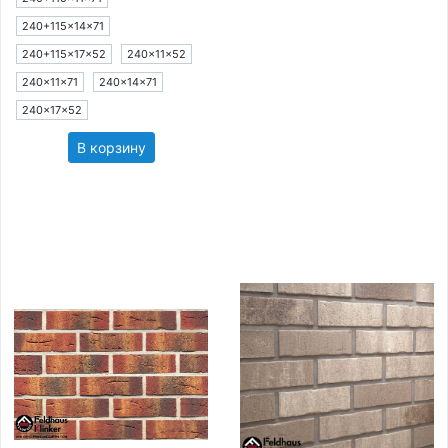
240+115×14×71
240+115×17×52
240×11×52
240×11×71
240×14×71
240×17×52
В корзину