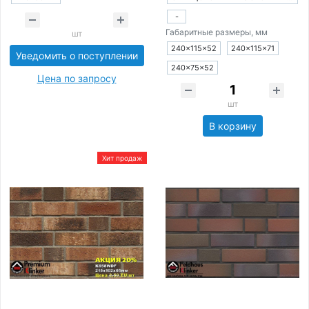
-
Габаритные размеры, мм
шт
240×115×52
240×115×71
Уведомить о поступлении
240×75×52
Цена по запросу
шт
В корзину
Хит продаж