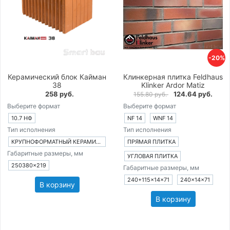
-20%
Керамический блок Кайман
Клинкерная плитка Feldhaus
38
Klinker Ardor Matiz
258 руб.
124.64 руб.
155.80 руб.
Выберите формат
Выберите формат
10.7 НФ
NF 14
WNF 14
Тип исполнения
Тип исполнения
КРУПНОФОРМАТНЫЙ КЕРАМИЧЕСКИЙ БЛОК
ПРЯМАЯ ПЛИТКА
Габаритные размеры, мм
УГЛОВАЯ ПЛИТКА
250380×219
Габаритные размеры, мм
240+115×14×71
240×14×71
В корзину
В корзину