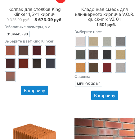
Колпак для столбов King
Кладочная смесь для
Klinker 1,5×1 кирпич
клинкерного кирпича V.O.R.
quick-mix VZ 01
8 673.09 руб.
9 325.90 руб.
1 501 руб.
Габаритные размеры, мм
Выберите цвет
310×445×90
Выберите цвет King Klinker
Фасовка
МЕШОК 30 КГ
В корзину
В корзину