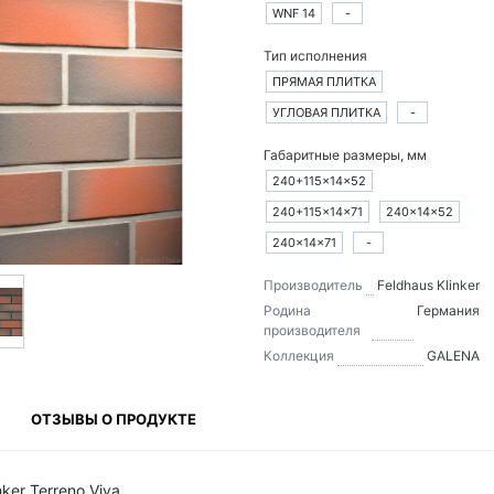
WNF 14
-
Тип исполнения
ПРЯМАЯ ПЛИТКА
УГЛОВАЯ ПЛИТКА
-
Габаритные размеры, мм
240+115×14×52
240+115×14×71
240×14×52
240×14×71
-
Производитель
Feldhaus Klinker
Родина
Германия
производителя
Коллекция
GALENA
ОТЗЫВЫ О ПРОДУКТЕ
ker Terreno Viva