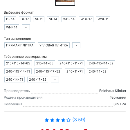
Выберите формат
DF 14
DF 17
NF 11
NF 14
WDF 14
WDF 17
WNF 11
WNF 14
-
Тип исполнения
ПРЯМАЯ ПЛИТКА
УГЛОВАЯ ПЛИТКА
-
Габаритные размеры, мм
215+115×14×65
215×14×65
240+115×11×71
240+115×14×52
240+115×14×71
240+115×17×52
240×11×71
240×14×52
240×14×71
240×17×52
-
Производитель
Feldhaus Klinker
Родина производителя
Германия
Коллекция
SINTRA
(3.59)