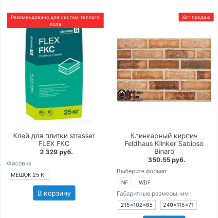
Рекомендовано для систем теплого
Хит продаж
пола
Клей для плитки strasser
Клинкерный кирпич
FLEX FKC
Feldhaus Klinker Sabioso
Binaro
2 329 руб.
350.55 руб.
Фасовка
Выберите формат
МЕШОК 25 КГ
NF
WDF
В корзину
Габаритные размеры, мм
215×102×65
240×115×71