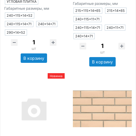
УГЛОВАЯ ПЛИТКА
Габаритные размеры, мм
Габаритные размеры, мм
215+115×14×65
215×14×65
240+115×14×52
240+115×11×71
240+115×14×71
240×14×71
240+115×14×71
240×11×71
290×14×52
240×14×71
шт
шт
В корзину
В корзину
Новинка