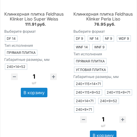
Клинкерная плитка Feldhaus
Клинкерная плитка Feldhaus
Klinker Liso Super Weiss
Klinker Perla Liso
111.91 руб.
76.95 руб.
Выберите формат
Выберите формат
DF 14
DF 9
NF 14
NF 9
WDF 9
Тип исполнения
WNF 14
WNF 9
ПРЯМАЯ ПЛИТКА
Тип исполнения
Габаритные размеры, мм
ПРЯМАЯ ПЛИТКА
240×14×52
УГЛОВАЯ ПЛИТКА
Габаритные размеры, мм
шт
240+115×14×71
В корзину
240+115×9×52
240+115×9×71
240×14×71
240×9×52
240×9×71
шт
В корзину