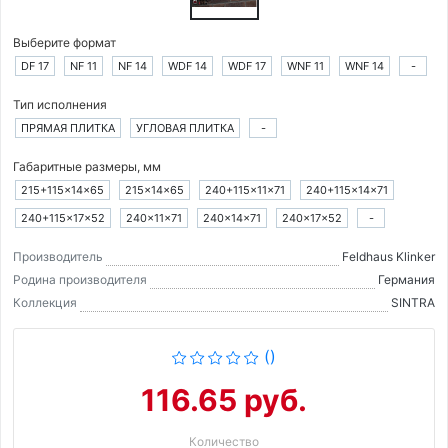
Выберите формат
DF 17
NF 11
NF 14
WDF 14
WDF 17
WNF 11
WNF 14
-
Тип исполнения
ПРЯМАЯ ПЛИТКА
УГЛОВАЯ ПЛИТКА
-
Габаритные размеры, мм
215+115×14×65
215×14×65
240+115×11×71
240+115×14×71
240+115×17×52
240×11×71
240×14×71
240×17×52
-
Производитель
Feldhaus Klinker
Родина производителя
Германия
Коллекция
SINTRA
()
116.65 руб.
Количество