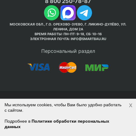
8 800 250-78-87
МОСКОВСКАЯ ОБЛ., Г.О. ОРЕХОВО-ЗУЕВО, Г. ЛИКИНО-ДУЛЁВО, УЛ.
ЛЕНИНА, ДОМ 2А
ВРЕМЯ РАБОТЫ: ПН–ПТ: 9–18, СБ: 10–16
ЭЛЕКТРОННАЯ ПОЧТА:
INFO@SMARTBAU.RU
Персональный раздел
© Интернет-магазин Smart Bau ’2003-2026. Стройте
x
Мы используем cookies, чтобы Вам было удобно работать
правильно с 1-го раза.
с сайтом.
Политика обработки персональных данных
Наверх
Войти
Регистрация
Подробнее в
Политике обработки персональных
данных
Корзина
0 позиций
на сумму
0 руб.