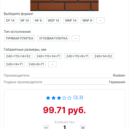
Выберите формат
DF 14
NF 14
NF 9
WDF 14
WNF 14
WNF 9
-
Тип исполнения
ПРЯМАЯ ПЛИТКА
УГЛОВАЯ ПЛИТКА
-
Габаритные размеры, мм
240+115×14×52
240+115×14×71
240+115×9×71
240×14×52
240×14×71
240×9×71
-
Производитель
Roeben
Родина производителя
Германия
(3.3)
99.71 руб.
Количество