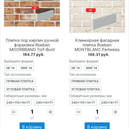
Плитка под кирпич ручной
Клинкерная фасадная
формовки Roeben
плитка Roeben
MOORBRAND Torf-Bunt
MONTBLANC Perlweiss
194.77 руб.
146.31 руб.
Выберите формат
Выберите формат
NF 14
WNF 14
NF 14
WNF 14
Тип исполнения
Тип исполнения
ПРЯМАЯ ПЛИТКА
ПРЯМАЯ ПЛИТКА
УГЛОВАЯ ПЛИТКА
УГЛОВАЯ ПЛИТКА
Габаритные размеры, мм
Габаритные размеры, мм
240+115×14×71
240×14×71
240+115×14×71
240×14×71
шт
шт
В корзину
В корзину