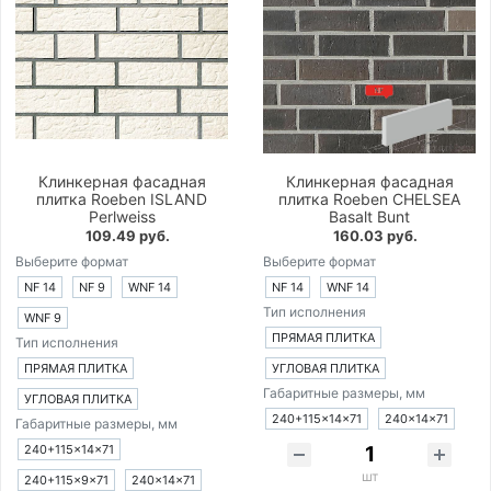
Клинкерная фасадная
Клинкерная фасадная
плитка Roeben ISLAND
плитка Roeben CHELSEA
Perlweiss
Basalt Bunt
109.49 руб.
160.03 руб.
Выберите формат
Выберите формат
NF 14
NF 9
WNF 14
NF 14
WNF 14
Тип исполнения
WNF 9
ПРЯМАЯ ПЛИТКА
Тип исполнения
ПРЯМАЯ ПЛИТКА
УГЛОВАЯ ПЛИТКА
Габаритные размеры, мм
УГЛОВАЯ ПЛИТКА
240+115×14×71
240×14×71
Габаритные размеры, мм
240+115×14×71
шт
240+115×9×71
240×14×71