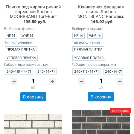
Плитка под кирпич ручной
Клинкерная фасадная
формовки Roeben
плитка Roeben
MOORBRAND Torf-Bunt
MONTBLANC Perlweiss
195.59 руб.
146.92 руб.
Выберите формат
Выберите формат
NF 14
WNF 14
NF 14
WNF 14
Тип исполнения
Тип исполнения
ПРЯМАЯ ПЛИТКА
ПРЯМАЯ ПЛИТКА
УГЛОВАЯ ПЛИТКА
УГЛОВАЯ ПЛИТКА
Габаритные размеры, мм
Габаритные размеры, мм
240+115×14×71
240×14×71
240+115×14×71
240×14×71
шт
шт
В корзину
В корзину
Хит продаж