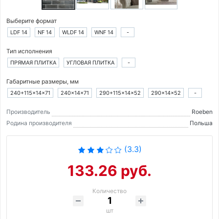
Выберите формат
LDF 14
NF 14
WLDF 14
WNF 14
-
Тип исполнения
ПРЯМАЯ ПЛИТКА
УГЛОВАЯ ПЛИТКА
-
Габаритные размеры, мм
240+115×14×71
240×14×71
290+115×14×52
290×14×52
-
Производитель
Roeben
Родина производителя
Польша
(3.3)
133.26 руб.
Количество
шт