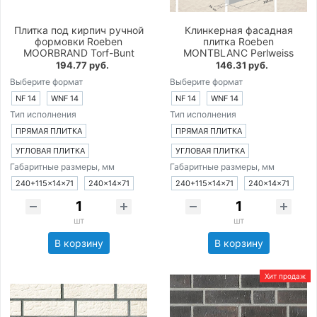
Плитка под кирпич ручной
Клинкерная фасадная
формовки Roeben
плитка Roeben
MOORBRAND Torf-Bunt
MONTBLANC Perlweiss
194.77 руб.
146.31 руб.
Выберите формат
Выберите формат
NF 14
WNF 14
NF 14
WNF 14
Тип исполнения
Тип исполнения
ПРЯМАЯ ПЛИТКА
ПРЯМАЯ ПЛИТКА
УГЛОВАЯ ПЛИТКА
УГЛОВАЯ ПЛИТКА
Габаритные размеры, мм
Габаритные размеры, мм
240+115×14×71
240×14×71
240+115×14×71
240×14×71
шт
шт
В корзину
В корзину
Хит продаж