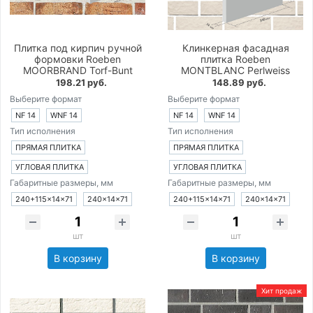
Плитка под кирпич ручной
Клинкерная фасадная
формовки Roeben
плитка Roeben
MOORBRAND Torf-Bunt
MONTBLANC Perlweiss
198.21 руб.
148.89 руб.
Выберите формат
Выберите формат
NF 14
WNF 14
NF 14
WNF 14
Тип исполнения
Тип исполнения
ПРЯМАЯ ПЛИТКА
ПРЯМАЯ ПЛИТКА
УГЛОВАЯ ПЛИТКА
УГЛОВАЯ ПЛИТКА
Габаритные размеры, мм
Габаритные размеры, мм
240+115×14×71
240×14×71
240+115×14×71
240×14×71
шт
шт
В корзину
В корзину
Хит продаж