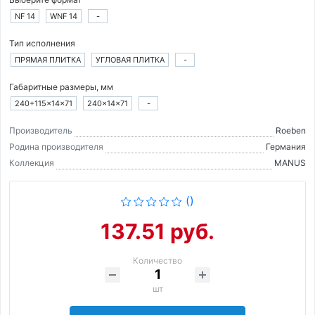
NF 14
WNF 14
-
Тип исполнения
ПРЯМАЯ ПЛИТКА
УГЛОВАЯ ПЛИТКА
-
Габаритные размеры, мм
240+115×14×71
240×14×71
-
Производитель
Roeben
Родина производителя
Германия
Коллекция
MANUS
()
137.51 руб.
Количество
шт