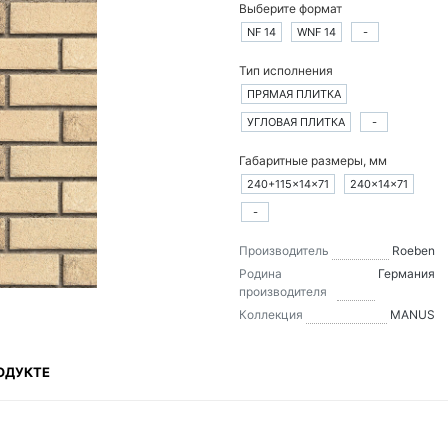
Выберите формат
NF 14
WNF 14
-
Тип исполнения
ПРЯМАЯ ПЛИТКА
УГЛОВАЯ ПЛИТКА
-
Габаритные размеры, мм
240+115×14×71
240×14×71
-
Производитель
Roeben
Родина
Германия
производителя
Коллекция
MANUS
ОДУКТЕ