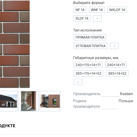
Выберите формат
NF 14
WNF 14
WXLDF 14
XLDF 14
-
Тип исполнения
ПРЯМАЯ ПЛИТКА
УГЛОВАЯ ПЛИТКА
-
Габаритные размеры, мм
240+115×14×71
240×14×71
365+115×14×52
365×14×52
-
Производитель
Roeben
Родина
Польша
производителя
ОДУКТЕ