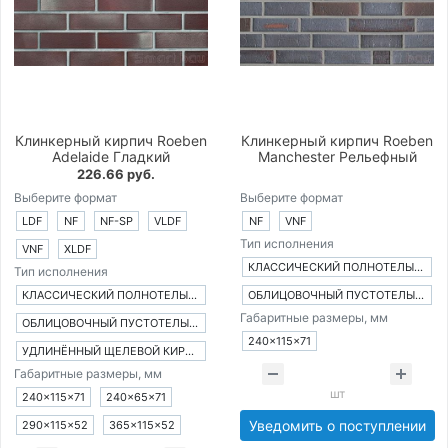
Клинкерный кирпич Roeben
Клинкерный кирпич Roeben
Adelaide Гладкий
Manchester Рельефный
226.66 руб.
Выберите формат
Выберите формат
LDF
NF
NF-SP
VLDF
NF
VNF
Тип исполнения
VNF
XLDF
КЛАССИЧЕСКИЙ ПОЛНОТЕЛЫЙ КИРПИЧ
Тип исполнения
КЛАССИЧЕСКИЙ ПОЛНОТЕЛЫЙ КИРПИЧ
ОБЛИЦОВОЧНЫЙ ПУСТОТЕЛЫЙ КИРПИЧ
Габаритные размеры, мм
ОБЛИЦОВОЧНЫЙ ПУСТОТЕЛЫЙ КИРПИЧ
240×115×71
УДЛИНЁННЫЙ ЩЕЛЕВОЙ КИРПИЧ
Габаритные размеры, мм
шт
240×115×71
240×65×71
Уведомить о поступлении
290×115×52
365×115×52