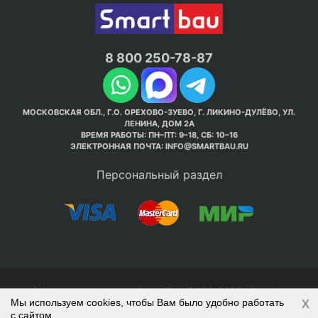
8 800 250-78-87
МОСКОВСКАЯ ОБЛ., Г.О. ОРЕХОВО-ЗУЕВО, Г. ЛИКИНО-ДУЛЁВО, УЛ.
ЛЕНИНА, ДОМ 2А
ВРЕМЯ РАБОТЫ: ПН–ПТ: 9–18, СБ: 10–16
ЭЛЕКТРОННАЯ ПОЧТА:
INFO@SMARTBAU.RU
Персональный раздел
© Интернет-магазин Smart Bau ’2003-2026. Стройте
x
Мы используем cookies, чтобы Вам было удобно работать
правильно с 1-го раза.
с сайтом.