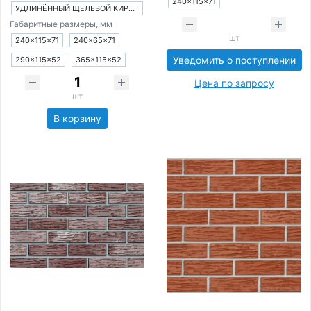
240×115×71
УДЛИНЁННЫЙ ЩЕЛЕВОЙ КИРПИЧ
Габаритные размеры, мм
шт
240×115×71
240×65×71
Уведомить о поступлении
290×115×52
365×115×52
Цена по запросу
шт
В корзину