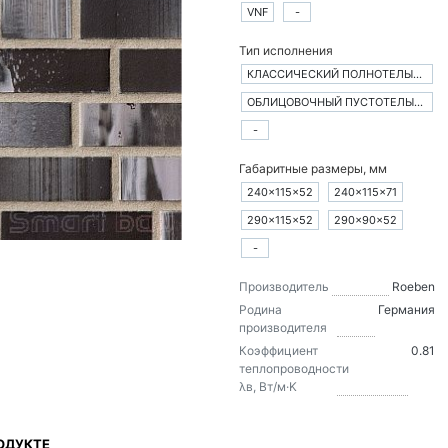
VNF
-
Тип исполнения
КЛАССИЧЕСКИЙ ПОЛНОТЕЛЫЙ КИРПИЧ
ОБЛИЦОВОЧНЫЙ ПУСТОТЕЛЫЙ КИРПИЧ
-
Габаритные размеры, мм
240×115×52
240×115×71
290×115×52
290×90×52
-
Производитель
Roeben
Родина
Германия
производителя
Коэффициент
0.81
теплопроводности
λв, Вт/м·K
ОДУКТЕ