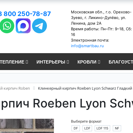
Московская обл., г.о. Орехово-
8 800 250-78-87
Зуево, г. Ликино-Дулёво, ул.
Ленина, дом 2А
Время работы: Пн–Пт: 9–18, Сб:
16
Электронная почта:
info@smartbau.ru
УТЕПЛЕНИЕ
ИНТЕРЬЕРЫ
КРОВЛИ
БЛАГОУС
й кирпич Roben
Клинкерный кирпич Roeben Lyon Schwarz Гладкий
рпич Roeben Lyon Sch
Выберите формат
DF
LDF
LDF 115
NF