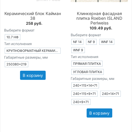
Керамический блок Кайман
Клинкерная фасадная
38
плитка Roeben ISLAND
Perlweiss
258 руб.
109.49 руб.
Выберите формат
Выберите формат
10.7 НФ
NF 14
NF 9
WNF 14
Тип исполнения
WNF 9
КРУПНОФОРМАТНЫЙ КЕРАМИЧЕСКИЙ БЛОК
Тип исполнения
Габаритные размеры, мм
ПРЯМАЯ ПЛИТКА
250380×219
УГЛОВАЯ ПЛИТКА
В корзину
Габаритные размеры, мм
240+115×14×71
240+115×9×71
240×14×71
240×9×71
В корзину