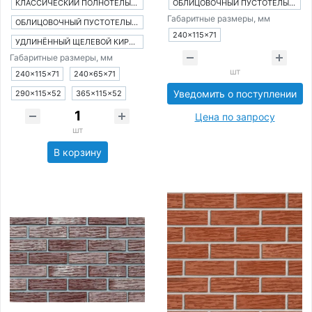
КЛАССИЧЕСКИЙ ПОЛНОТЕЛЫЙ КИРПИЧ
ОБЛИЦОВОЧНЫЙ ПУСТОТЕЛЫЙ КИРПИЧ
Габаритные размеры, мм
ОБЛИЦОВОЧНЫЙ ПУСТОТЕЛЫЙ КИРПИЧ
240×115×71
УДЛИНЁННЫЙ ЩЕЛЕВОЙ КИРПИЧ
Габаритные размеры, мм
шт
240×115×71
240×65×71
Уведомить о поступлении
290×115×52
365×115×52
Цена по запросу
шт
В корзину