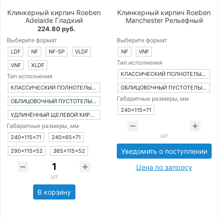
Клинкерный кирпич Roeben
Клинкерный кирпич Roeben
Adelaide Гладкий
Manchester Рельефный
224.80 руб.
Выберите формат
Выберите формат
LDF
NF
NF-SP
VLDF
NF
VNF
Тип исполнения
VNF
XLDF
КЛАССИЧЕСКИЙ ПОЛНОТЕЛЫЙ КИРПИЧ
Тип исполнения
КЛАССИЧЕСКИЙ ПОЛНОТЕЛЫЙ КИРПИЧ
ОБЛИЦОВОЧНЫЙ ПУСТОТЕЛЫЙ КИРПИЧ
Габаритные размеры, мм
ОБЛИЦОВОЧНЫЙ ПУСТОТЕЛЫЙ КИРПИЧ
240×115×71
УДЛИНЁННЫЙ ЩЕЛЕВОЙ КИРПИЧ
Габаритные размеры, мм
шт
240×115×71
240×65×71
Уведомить о поступлении
290×115×52
365×115×52
Цена по запросу
шт
В корзину