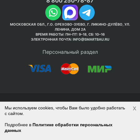
8 800 250-78-87
МОСКОВСКАЯ ОБЛ., Г.О. ОРЕХОВО-ЗУЕВО, Г. ЛИКИНО-ДУЛЁВО, УЛ.
ЛЕНИНА, ДОМ 2А
ВРЕМЯ РАБОТЫ: ПН–ПТ: 9–18, СБ: 10–16
ЭЛЕКТРОННАЯ ПОЧТА:
INFO@SMARTBAU.RU
Персональный раздел
© Интернет-магазин Smart Bau ’2003-2026. Стройте
x
Мы используем cookies, чтобы Вам было удобно работать
правильно с 1-го раза.
с сайтом.
Политика обработки персональных данных
Наверх
Войти
Регистрация
Подробнее в
Политике обработки персональных
данных
Корзина
0 позиций
на сумму
0 руб.