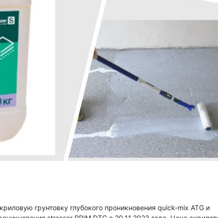
криловую грунтовку глубокого проникновения quick-mix ATG и
оникновения strasser PRIM DTG с 20.11.2023 года. Цена акрило