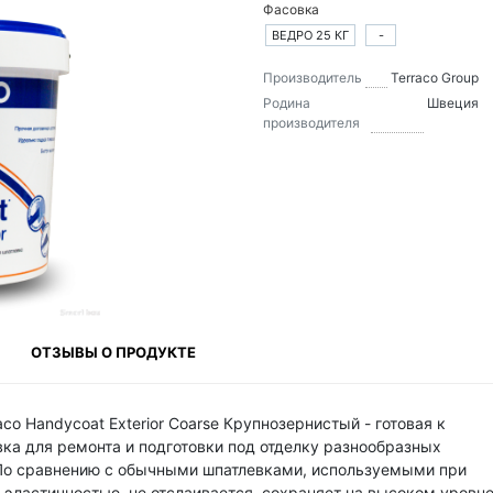
Фасовка
ВЕДРО 25 КГ
-
Производитель
Terraco Group
Родина
Швеция
производителя
ОТЗЫВЫ О ПРОДУКТЕ
o Handycoat Exterior Coarse Крупнозернистый - готовая к
а для ремонта и подготовки под отделку разнообразных
. По сравнению с обычными шпатлевками, используемыми при
 эластичностью, не отслаивается, сохраняет на высоком уровн