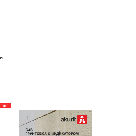
ля
одно